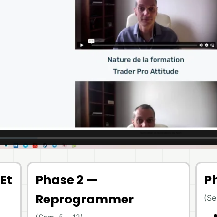
Et
Phase 2 —
P
Reprogrammer
(Se
(Sem. 5 – 12)