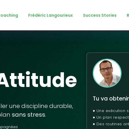
Coaching
Frédéric Langourieux
Success Stories
Attitude
Tu va obtenir 
 une discipline durable,
Une exécution 
 plan
sans stress
.
Un plan respect
Des routines anti
mpagnées