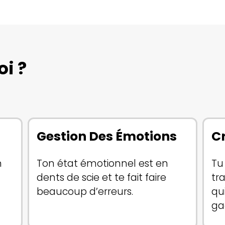
oi ?
s
Gestion Des Émotions
C
n
Ton état émotionnel est en
Tu
dents de scie et te fait faire
tr
beaucoup d’erreurs.
qu
ga