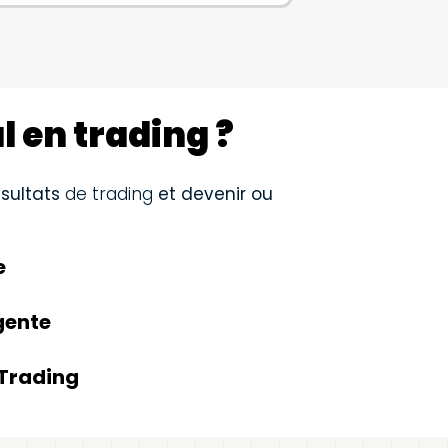
l en trading ?
ésultats
de trading
et devenir ou
e
igente
 Trading