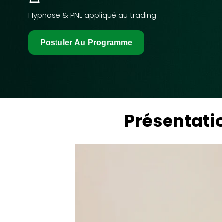
Hypnose & PNL appliqué au trading
Postuler Au Programme
Présentati