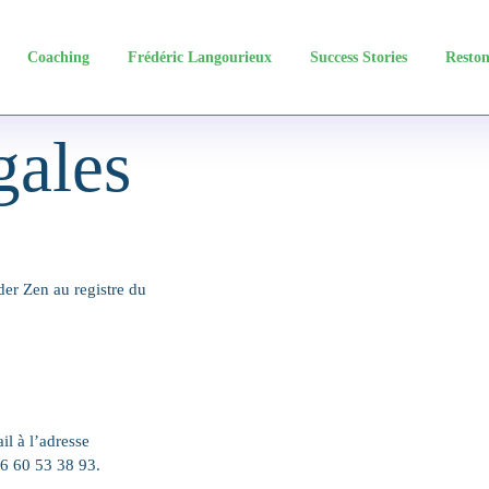
Coaching
Frédéric Langourieux
Success Stories
Reston
gales
ader Zen au registre du
l à l’adresse
36 60 53 38 93.